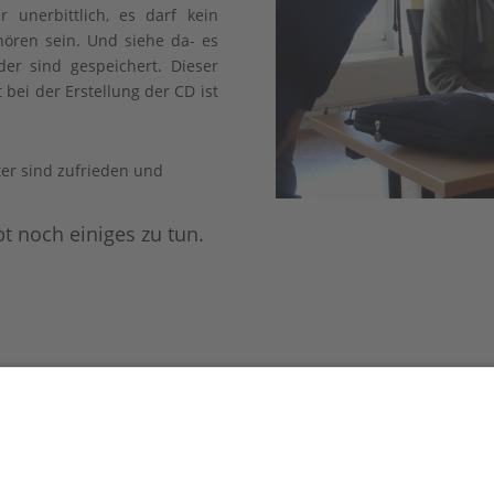
 unerbittlich, es darf kein
hören sein. Und siehe da- es
der sind gespeichert. Dieser
bei der Erstellung der CD ist
ter sind zufrieden und
ibt noch einiges zu tun.