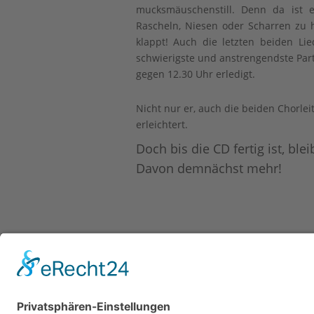
mucksmäuschenstill. Denn da ist er
Rascheln, Niesen oder Scharren zu 
klappt! Auch die letzten beiden Lie
schwierigste und anstrengendste Part 
gegen 12.30 Uhr erledigt.
Nicht nur er, auch die beiden Chorlei
erleichtert.
Doch bis die CD fertig ist, ble
Davon demnächst mehr!