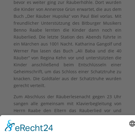
bevor es weiter ging zur Räuberhöhle. Dort wurden
die Kinder von Annerose Grün erwartet, die aus dem
Buch „Der Räuber Hupsika“ von Paul Biel vorlas. Mit
freundlicher Unterstützung des Bitburger Musikers
Benno Raabe lernten die Kinder dann noch ein
Räuberlied. Die letzte Station des Abends führte in
ein Märchen aus 1001 Nacht. Katharina Gangolf und
Werner Pax lasen das Buch „Ali Baba und die 40
Räuber“ von Regina Kehn vor und unterstützten die
Kinder anschließend beim Entschlüsseln einer
Geheimschrift, um das Schloss einer Schatztruhe zu
knacken. Die Goldtaler aus der Schatztruhe wurden
gerecht verteilt.
Zum Abschluss der Räuberlesenacht gegen 23 Uhr
sangen alle gemeinsam mit Klavierbegleitung von
Herrn Raabe den Eltern das Räuberlied vor und
verabschiedeten sich nach einem spannenden
Abend müde nach Hause.