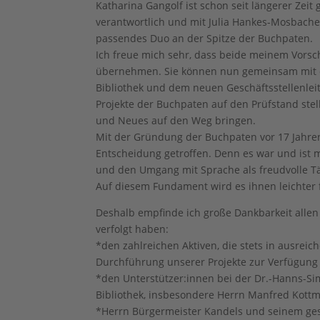
Katharina Gangolf ist schon seit längerer Zei
verantwortlich und mit Julia Hankes-Mosbacher
passendes Duo an der Spitze der Buchpaten.
Ich freue mich sehr, dass beide meinem Vors
übernehmen. Sie können nun gemeinsam mit de
Bibliothek und dem neuen Geschäftsstellenleit
Projekte der Buchpaten auf den Prüfstand ste
und Neues auf den Weg bringen.
Mit der Gründung der Buchpaten vor 17 Jahren
Entscheidung getroffen. Denn es war und ist m
und den Umgang mit Sprache als freudvolle Tät
Auf diesem Fundament wird es ihnen leichter 
Deshalb empfinde ich große Dankbarkeit allen
verfolgt haben:
*den zahlreichen Aktiven, die stets in ausrei
Durchführung unserer Projekte zur Verfügung
*den Unterstützer:innen bei der Dr.-Hanns-Si
Bibliothek, insbesondere Herrn Manfred Kott
*Herrn Bürgermeister Kandels und seinem g