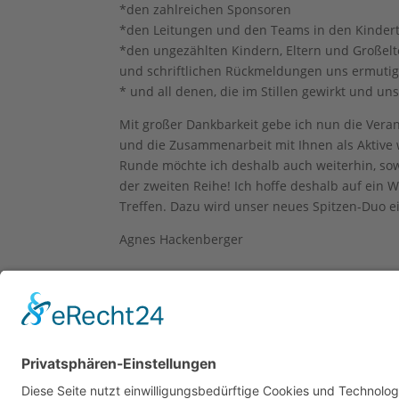
*den zahlreichen Sponsoren
*den Leitungen und den Teams in den Kindert
*den ungezählten Kindern, Eltern und Großelte
und schriftlichen Rückmeldungen uns ermutig
* und all denen, die im Stillen gewirkt und uns
Mit großer Dankbarkeit gebe ich nun die Ver
und die Zusammenarbeit mit Ihnen als Aktive
Runde möchte ich deshalb auch weiterhin, sowei
der zweiten Reihe! Ich hoffe deshalb auf ein
Treffen. Dazu wird unser neues Spitzen-Duo e
Agnes Hackenberger
IMPRESSU