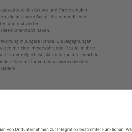
agesstätten, den Grund- und Förderschulen
rn, die mit Ihrem Beifall, ihren mündlichen
ten und motivierten
 ideell unterstützt haben.
antwortung in jüngere Hände. Die Begegnungen
 waren mir eine immerwährende Freude! In Ihrer
t es mir möglich ist, aktiv mitarbeiten. Jedoch in
 Wiedersehen mit Ihnen bei unserem nächsten
inladen!
M
DATENSCHUTZERKLÄRUNG
© BY BOHL DESIGN & KOM