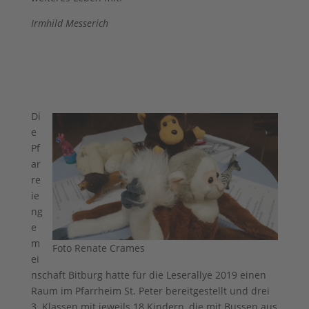
Irmhild Messerich
Di
e
Pf
ar
re
ie
ng
e
m
Foto Renate Crames
ei
nschaft Bitburg hatte für die Leserallye 2019 einen
Raum im Pfarrheim St. Peter bereitgestellt und drei
3. Klassen mit jeweils 18 Kindern, die mit Bussen aus