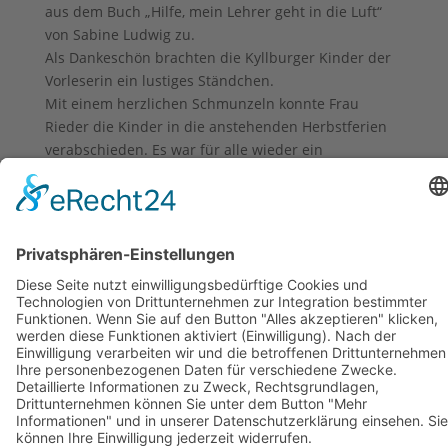
aus dem Buch „Hilfe, mein Lehrer geht in die Luft“
von Sabine Ludwig zu.
Als Dankeschön brachten die Kyllburger Kinder der
Vorleserin ein lustiges Ständchen.
Mit einem herzlichen Schmunzeln konnte Frau
Rieder die Kinder in die anstehenden Herbstferien
verabschieden. Es war für alle wieder ein
spannender und interessanter Vormittag.
Annette Rieder
COOKIE-EINSTELLUNGEN